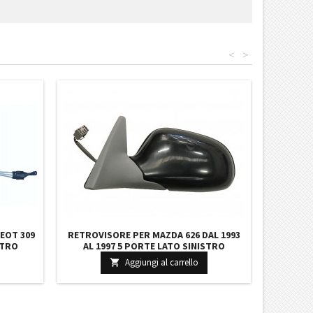
<
>
EOT 309
RETROVISORE PER MAZDA 626 DAL 1993
STRO
AL 1997 5 PORTE LATO SINISTRO
 8148G5
ELETTRICO COMPLETO CROMATO CON
Aggiungi al carrello

PRIMER GA8A69180GNU GE5A69180B92