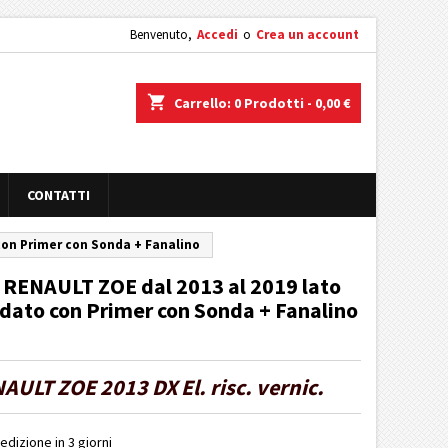
Benvenuto,
Accedi
o
Crea un account
shopping_cart
Carrello:
0
Prodotti - 0,00 €
CONTATTI
 con Primer con Sonda + Fanalino
r RENAULT ZOE dal 2013 al 2019 lato
aldato con Primer con Sonda + Fanalino
NAULT ZOE 2013 DX El. risc. vernic.
edizione in 3 giorni