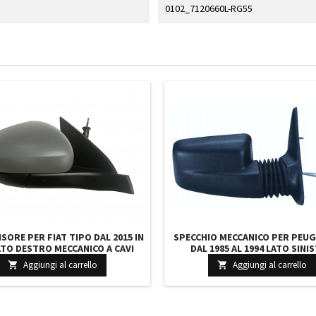
0102_7120660L-RG55
SORE PER FIAT TIPO DAL 2015 IN
SPECCHIO MECCANICO PER PEUG
ATO DESTRO MECCANICO A CAVI
DAL 1985 AL 1994 LATO SINI
TO CON PRIMER CON SENSORE
MECCANICO TRAMITE CAVO NERO
Aggiungi al carrello
Aggiungi al carrello


TEMPERATURA
8148H3