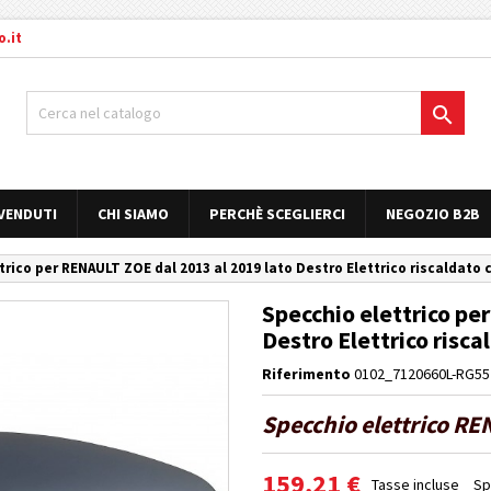
.it

 VENDUTI
CHI SIAMO
PERCHÈ SCEGLIERCI
NEGOZIO B2B
trico per RENAULT ZOE dal 2013 al 2019 lato Destro Elettrico riscaldato
Specchio elettrico pe
Destro Elettrico risc
Riferimento
0102_7120660L-RG55
Specchio elettrico RE
159,21 €
Tasse incluse
Sp