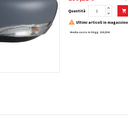
Quantità


Ultimi articoli in magazzino
Media costo in 30 gg. 130,50 €