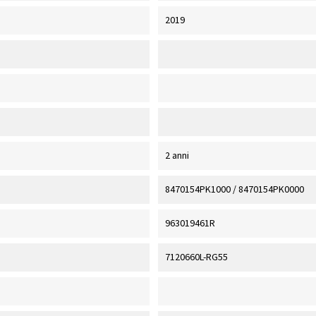
2019
2 anni
8470154PK1000 / 8470154PK0000
963019461R
7120660L-RG55