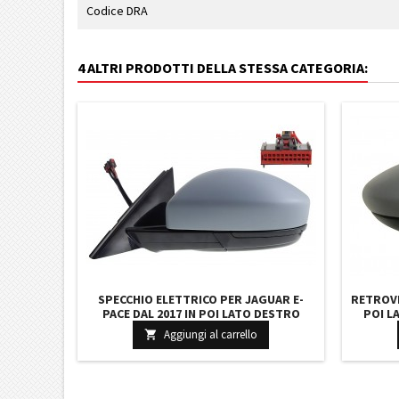
Codice DRA
4 ALTRI PRODOTTI DELLA STESSA CATEGORIA:
SPECCHIO ELETTRICO PER JAGUAR E-
RETROVI
PACE DAL 2017 IN POI LATO DESTRO
POI L
ELETTRICO RIPIEGABILE RISCALDATO
CROMA
Aggiungi al carrello

CON PRIMER C/MEMORIA FANALI